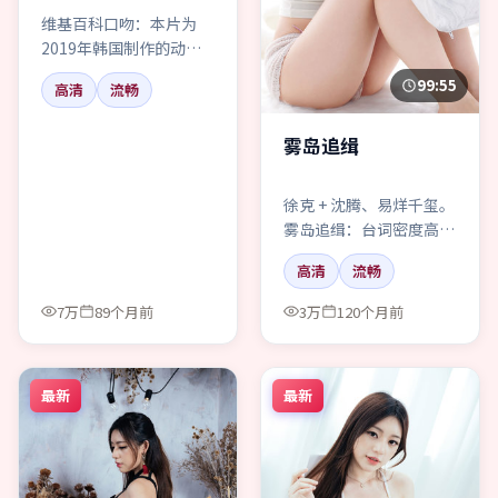
维基百科口吻：本片为
2019年韩国制作的动作
题材作品，由徐克执导，
99:55
高清
流畅
主题涉及记忆与责任。
雾岛追缉
徐克 + 沈腾、易烊千玺。
雾岛追缉：台词密度高，
建议字幕开大一号；动作
高清
流畅
迷会爽到。
7万
89个月前
3万
120个月前
最新
最新