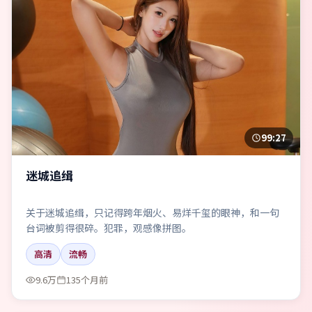
99:27
迷城追缉
关于迷城追缉，只记得跨年烟火、易烊千玺的眼神，和一句
台词被剪得很碎。犯罪，观感像拼图。
高清
流畅
9.6万
135个月前