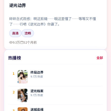
逆光边界
碎碎念式观感：啊这剪辑……哦这里懂了……等等又不懂
了……行吧《逆光边界》你赢了。
高清
流畅
9.3万
52个月前
热播榜
全部
终局边界
1
9.7万
热度
逆光档案
2
9.7万
热度
迷城追缉
3