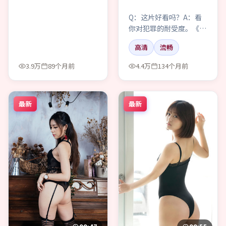
Q：这片好看吗？A：看
你对犯罪的耐受度。《南
港边界》偏涩，不喂糖，
高清
流畅
但回味怪长的。
3.9万
89个月前
4.4万
134个月前
最新
最新