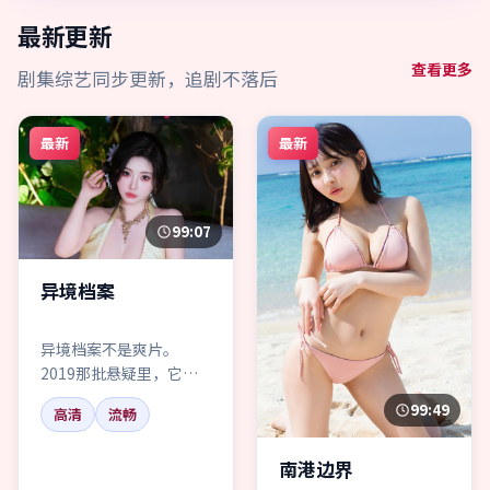
最新更新
查看更多
剧集综艺同步更新，追剧不落后
最新
最新
99:07
异境档案
异境档案不是爽片。
2019那批悬疑里，它更
关心“如果当初没接那通
99:49
高清
流畅
电话”这种小事。
南港边界