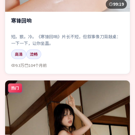
99:19
寒锋回响
短。狠。冷。《寒锋回响》片长不短，但叙事像刀背敲桌：
一下一下，让你坐直。
高清
流畅
9.3万
104个月前
热门