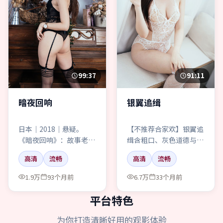
99:37
91:11
暗夜回响
银翼追缉
日本｜2018｜悬疑。
【不推荐合家欢】银翼追
《暗夜回响》：故事老不
缉含粗口、灰色道德与长
老？老。拍得用不用心？
夜行走。喜欢“干净喜
高清
流畅
高清
流畅
用。
剧”的请绕道。
1.9万
93个月前
6.7万
33个月前
平台特色
为你打造清晰好用的观影体验