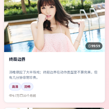
99:59
终局边界
汤唯撑起了大半场戏；终局边界在动作类型里不算完美，但
有几分钟非常珍贵。
高清
流畅
9.7万
33个月前