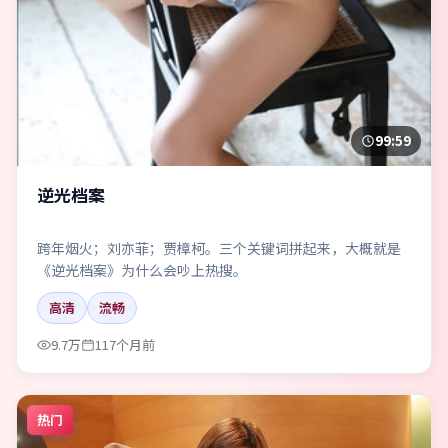
99:59
逆光档案
跨年烟火；刘亦菲；贾樟柯。三个关键词拼起来，大概就是
《逆光档案》为什么会吵上热搜。
高清
流畅
9.7万
117个月前
热门