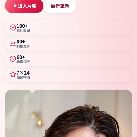
进入片库
最新更新
100+
影片收录
80+
剧集更新
60+
动漫综艺
7×24
在线畅看