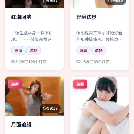
99:47
99:55
狂潮回响
异境边界
“像生活本身一样不讲
像小说第三章才开始好看
理。”——某条高赞评
的那种惊悚片。异境边
论。狂潮回响，惊悚，我
界，前三十分钟请别玩手
高清
流畅
高清
流畅
同意一半。
机，拜托。
3.1万
128个月前
4.6万
69个月前
最新
最新
99:17
月面追缉